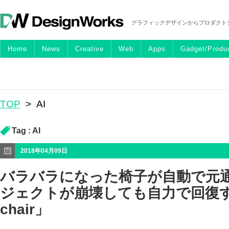
グラフィックデザインからプロダクト
Home
News
Creative
Web
Apps
Gadget/Produ
TOP
>
AI
Tag :
AI
2018年04月09日
バラバラになった椅子が自動で元
ジェクトが崩壊しても自力で回復する「
chair」