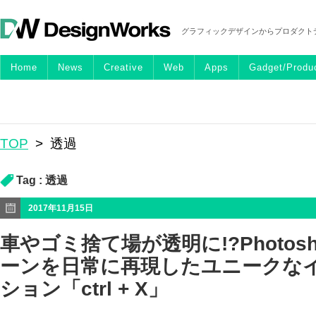
グラフィックデザインからプロダクト
Home
News
Creative
Web
Apps
Gadget/Produ
TOP
>
透過
Tag :
透過
2017年11月15日
車やゴミ捨て場が透明に!?Photos
ーンを日常に再現したユニークな
ション「ctrl + X」