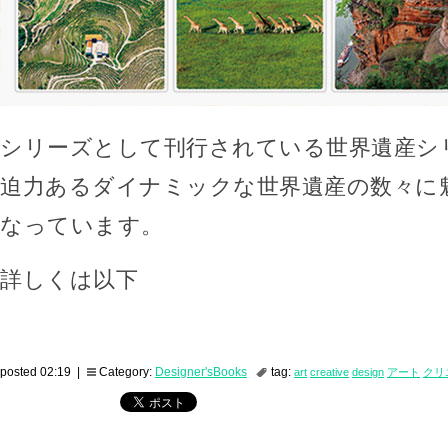
シリーズとして刊行されている世界遺産シ
迫力あるダイナミックな世界遺産の数々に
なっています。
詳しくは以下
posted 02:19 |
Category:
Designer'sBooks
tag:
art
creative
design
アート
クリ