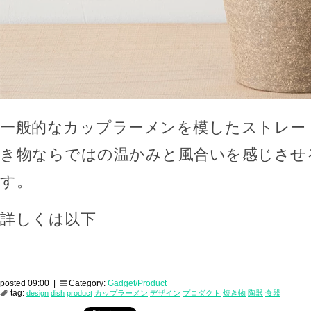
一般的なカップラーメンを模したストレー
き物ならではの温かみと風合いを感じさせ
す。
詳しくは以下
posted 09:00 |
Category:
Gadget/Product
tag:
design
dish
product
カップラーメン
デザイン
プロダクト
焼き物
陶器
食器