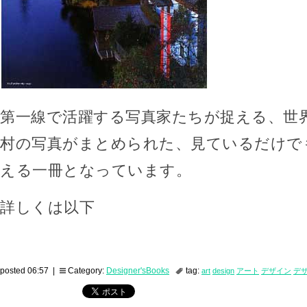
第一線で活躍する写真家たちが捉える、世
村の写真がまとめられた、見ているだけで
える一冊となっています。
詳しくは以下
posted 06:57 |
Category:
Designer'sBooks
tag:
art
design
アート
デザイン
デ