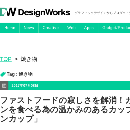
グラフィックデザインからプロダクト
Home
News
Creative
Web
Apps
Gadget/Produ
TOP
>
焼き物
Tag :
焼き物
2017年07月08日
ファストフードの寂しさを解消！
ンを食べる為の温かみのあるカッ
ンカップ」