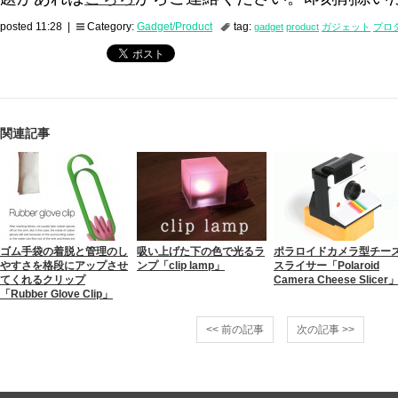
posted 11:28 |
Category:
Gadget/Product
tag:
gadget
product
ガジェット
プロ
関連記事
ゴム手袋の着脱と管理のし
吸い上げた下の色で光るラ
ポラロイドカメラ型チー
やすさを格段にアップさせ
ンプ「clip lamp」
スライサー「Polaroid
てくれるクリップ
Camera Cheese Slicer
「Rubber Glove Clip」
<< 前の記事
次の記事 >>