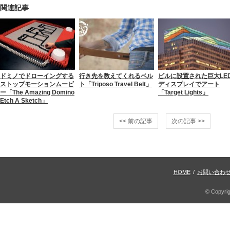
関連記事
ドミノでドローイングする
行き先を教えてくれるベル
ビルに設置された巨大LE
ストップモーションムービ
ト「Triposo Travel Belt」
ディスプレイでアート
ー「The Amazing Domino
「Target Lights」
Etch A Sketch」
<< 前の記事
次の記事 >>
HOME
/
お問い合わ
© Copyri