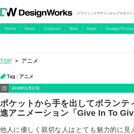
グラフィックデザインからプロダクト
Home
News
Creative
Web
Apps
Gadget/Produ
TOP
>
アニメ
Tag :
アニメ
2018年11月27日
ポケットから手を出してボランティ
進アニメーション「Give In To Giv
他人に優しく親切な人はとても魅力的に見