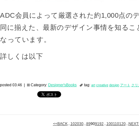
ADC会員によって厳選された約1,000点
同に揃えた、最新のデザイン事情を知るこ
なっています。
詳しくは以下
posted 03:46 |
Category:
Designer'sBooks
tag:
art
creative
design
アート
クリ
<<BACK
...
10
20
30
...
89
90
91
92
...
100
110
120
...
NEXT