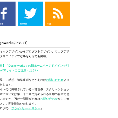
ignworksについて
ィックデザインからプロダクトデザイン、ウェブデザ
クリエイティブな事なら何でも掲載。
意】「Designworks」の旧ホームページドメインを利
WEBサイトにご注意ください
見、ご感想、連絡事項などがあれば
お問い合わせ
より
たします。
イトのに掲載されている一部画像、スクリ－ンショッ
章に置いては第三十二条で定められる引用の範囲で使
いますが、万が一問題があれば
お問い合わせ
からご連
さい。即刻削除いたします。
ログの「
プライバシーポリシー
」