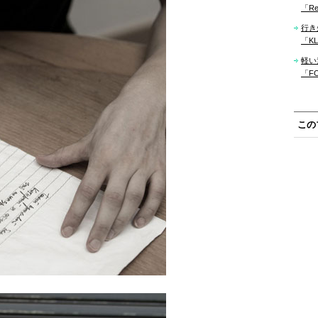
「Re
行き
「KLM
軽い
「F
この