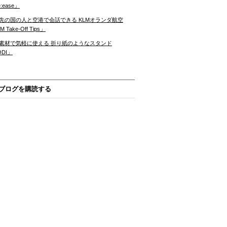
:ease」
先の国の人と空港で会話できる KLMオランダ航空
 Take-Off Tips」
素材で気軽に使える 折り紙のようなスタンド
ODI」
ブログを購読する