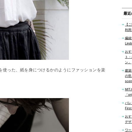
最近
【ご
利用
繊細
Lind
おす
ト・
ン」
を使った、紙を身につけるかのようにファッションを楽
建築
の世界「
sce
MI
「ori
バレ
Firs
おす
デザ
ワー