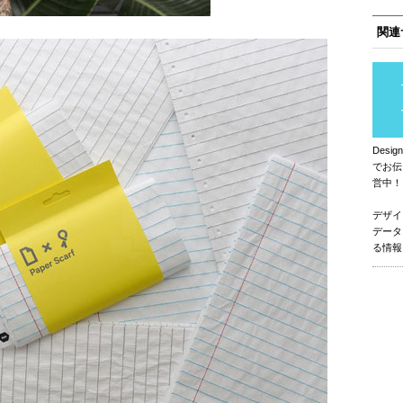
関連
Des
でお伝
営中！
デザイ
データ
る情報