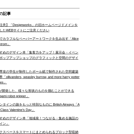
の記事
注意】「Designworks」の旧ホームページドメインを
したWEBサイトにご注意ください
でカラフルなペーパーアートワークを生み出す「Alice
strom」
すめのデザイン本「集客力をアップ！展示会・イベン
ポップアップショップのグラフィックと空間のデザイ
専攻の学生が制作したボール紙で制作された空想建築
ollivanders, weasley burrow, and more harry potter
nes」
Tが開発した、様々な形状のものを掴むことができる
gami robot gripper」
ンタインの旅をもっと特別なものに British Airways「A
t Class Valentine’s Day」
すめのデザイン本「地域発！つながる・集める施設の
イン」
クスペースをスマートにまとめられるブロック型収納