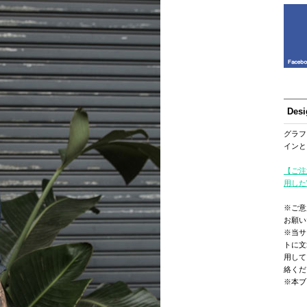
Des
グラフ
インと
【ご注
用した
※ご意
お願い
※当サ
トに文
用して
絡くだ
※本ブ