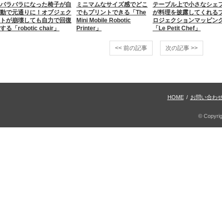
バラバラになった椅子が自
ミニマムなサイズ感でどこ
テーブル上で小さなシェ
動で元通りに！オブジェク
でもプリントできる「The
が料理を披露してくれる
トが崩壊しても自力で回復
Mini Mobile Robotic
ロジェクションマッピン
する「robotic chair」
Printer」
「Le Petit Chef」
<< 前の記事
次の記事 >>
HOME
/
お問い合わ
© Copyri