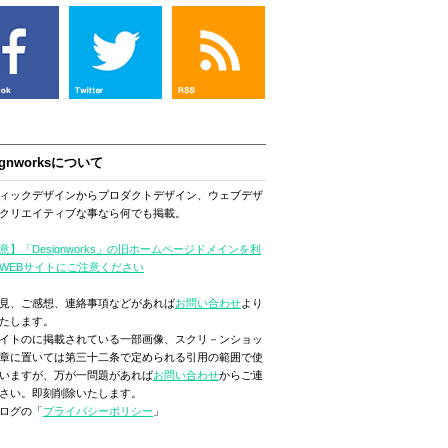
ignworksについて
ィックデザインからプロダクトデザイン、ウェブデザ
クリエイティブな事なら何でも掲載。
意】「Designworks」の旧ホームページドメインを利
WEBサイトにご注意ください
見、ご感想、連絡事項などがあれば
お問い合わせ
より
たします。
イトのに掲載されている一部画像、スクリ－ンショッ
章に置いては第三十二条で定められる引用の範囲で使
いますが、万が一問題があれば
お問い合わせ
からご連
さい。即刻削除いたします。
ログの「
プライバシーポリシー
」