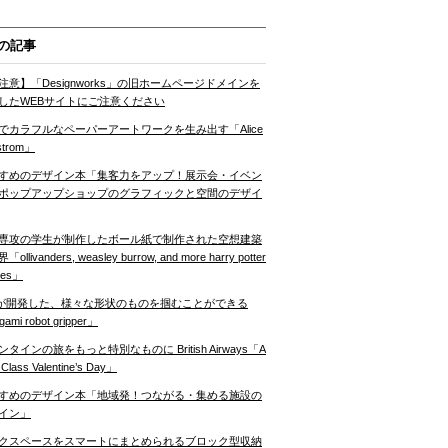
の記事
注意】「Designworks」の旧ホームページドメインを
したWEBサイトにご注意ください
でカラフルなペーパーアートワークを生み出す「Alice
strom」
すめのデザイン本「集客力をアップ！展示会・イベン
ポップアップショップのグラフィックと空間のデザイ
専攻の学生が制作したボール紙で制作された空想建築
ollivanders, weasley burrow, and more harry potter
nes」
Tが開発した、様々な形状のものを掴むことができる
gami robot gripper」
ンタインの旅をもっと特別なものに British Airways「A
t Class Valentine’s Day」
すめのデザイン本「地域発！つながる・集める施設の
イン」
クスペースをスマートにまとめられるブロック型収納