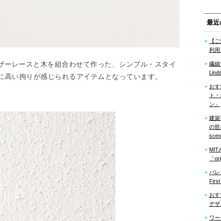
最近
【ご
利用
レザーレースと木を組合わせて作った、シンプル・スタイ
繊細
Lind
に高い拘りが感じられるアイテムとなっています。
おす
ト・
ン」
建築
の世界「
sce
MI
「ori
バレ
Firs
おす
デザ
ワー