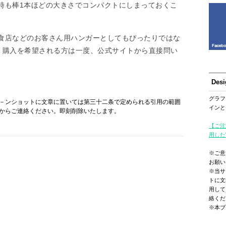
時も棒1本ほどの大きさでコンパクトにしまっておくこ
食店などのお客さん用ハンガーとしてもぴったりではな
）。購入を希望される方は一度、公式サイトから直接問い
Des
グラフ
－ンショットに文章に置いては第三十二条で定められる引用の範囲
インと
からご連絡ください。即刻削除いたします。
【ご注
用した
※ご意
お願い
※当サ
トに文
用して
絡くだ
※本ブ