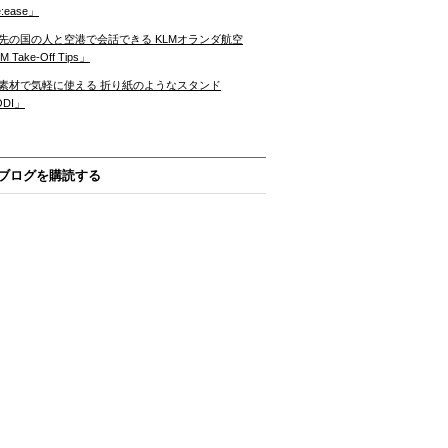
:ease」
先の国の人と空港で会話できる KLMオランダ航空
 Take-Off Tips」
素材で気軽に使える 折り紙のようなスタンド
ODI」
ブログを購読する