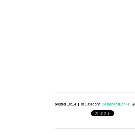
posted 10:14 |
Category:
Designer'sBooks