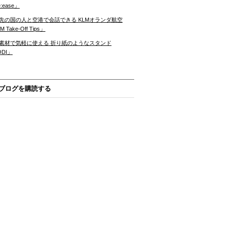
:ease」
先の国の人と空港で会話できる KLMオランダ航空
 Take-Off Tips」
素材で気軽に使える 折り紙のようなスタンド
ODI」
ブログを購読する