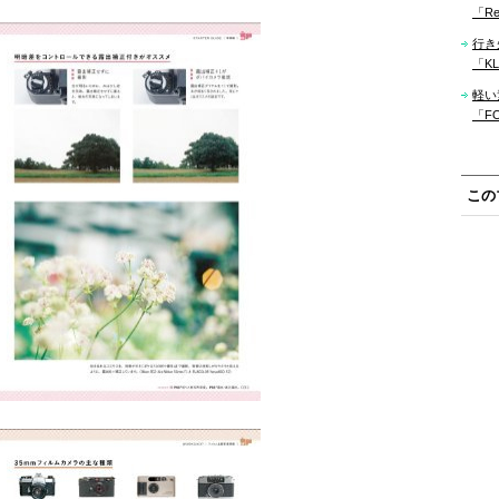
「Re
行き
「KLM
軽い
「F
この