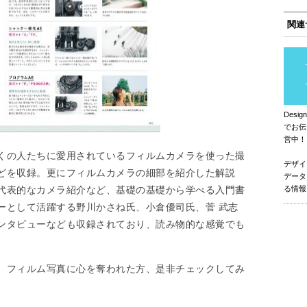
関連
Des
でお伝
営中！
くの人たちに愛用されているフィルムカメラを使った撮
デザイ
どを収録。更にフィルムカメラの細部を紹介した解説
データ
代表的なカメラ紹介など、基礎の基礎から学べる入門書
る情報
ーとして活躍する野川かさね氏、小倉優司氏、菅 武志
ンタビューなども収録されており、読み物的な感覚でも
、フィルム写真に心を奪われた方、是非チェックしてみ