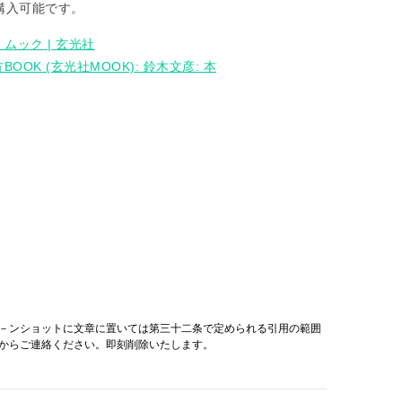
て購入可能です。
ムック | 玄光社
BOOK (玄光社MOOK): 鈴木文彦: 本
－ンショットに文章に置いては第三十二条で定められる引用の範囲
からご連絡ください。即刻削除いたします。