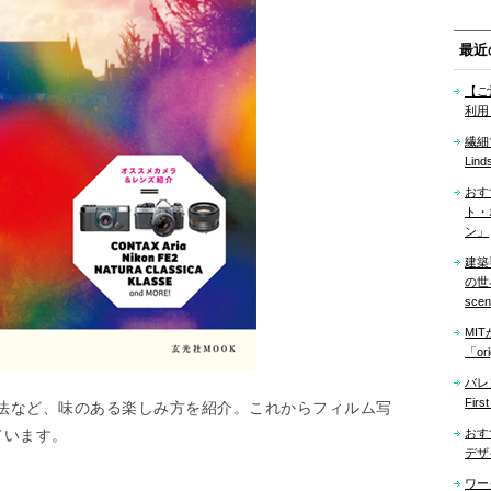
最近
【ご
利用
繊細
Lind
おす
ト・
ン」
建築
の世界「
sce
MI
「ori
バレ
Firs
法など、味のある楽しみ方を紹介。これからフィルム写
ています。
おす
デザ
ワー