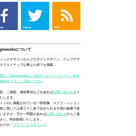
ignworksについて
ィックデザインからプロダクトデザイン、ウェブデザ
クリエイティブな事なら何でも掲載。
意】「Designworks」の旧ホームページドメインを利
WEBサイトにご注意ください
見、ご感想、連絡事項などがあれば
お問い合わせ
より
たします。
イトのに掲載されている一部画像、スクリ－ンショッ
章に置いては第三十二条で定められる引用の範囲で使
いますが、万が一問題があれば
お問い合わせ
からご連
さい。即刻削除いたします。
ログの「
プライバシーポリシー
」