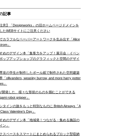
の記事
注意】「Designworks」の旧ホームページドメインを
したWEBサイトにご注意ください
でカラフルなペーパーアートワークを生み出す「Alice
strom」
すめのデザイン本「集客力をアップ！展示会・イベン
ポップアップショップのグラフィックと空間のデザイ
専攻の学生が制作したボール紙で制作された空想建築
ollivanders, weasley burrow, and more harry potter
nes」
Tが開発した、様々な形状のものを掴むことができる
gami robot gripper」
ンタインの旅をもっと特別なものに British Airways「A
t Class Valentine’s Day」
すめのデザイン本「地域発！つながる・集める施設の
イン」
クスペースをスマートにまとめられるブロック型収納