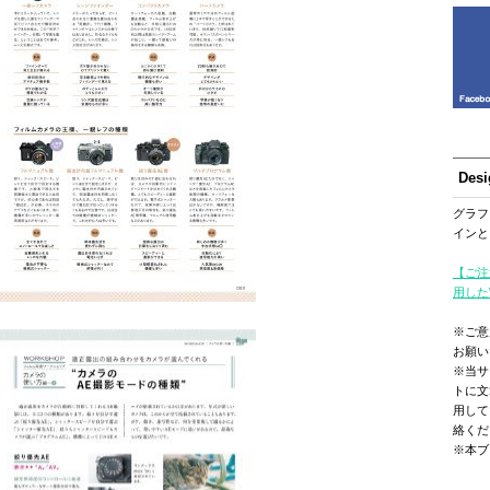
Des
グラフ
インと
【ご注
用した
※ご意
お願い
※当サ
トに文
用して
絡くだ
※本ブ