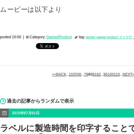
ムービーは以下より
posted 10:00 |
Category:
Gadget/Product
tag:
design
gadget
product
アイデア
<<BACK
...
10
20
30
...
79
80
81
82
...
90
100
110
...
NEXT
過去の記事からランダムで表示
2015年07月01日
ラベルに製造時間を印字すること