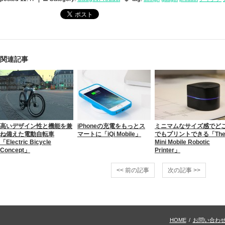
関連記事
高いデザイン性と機能を兼
iPhoneの充電をもっとス
ミニマムなサイズ感でど
ね備えた電動自転車
マートに「iQi Mobile」
でもプリントできる「Th
「Electric Bicycle
Mini Mobile Robotic
Concept」
Printer」
<< 前の記事
次の記事 >>
HOME
/
お問い合わ