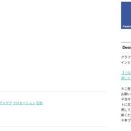
Des
グラフ
インと
【ご注
用した
※ご意
お願い
※当サ
アイデア
プロモーション
広告
トに文
用して
絡くだ
※本ブ