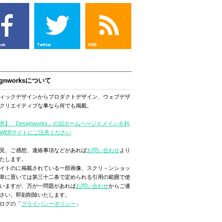
ignworksについて
ィックデザインからプロダクトデザイン、ウェブデザ
クリエイティブな事なら何でも掲載。
意】「Designworks」の旧ホームページドメインを利
WEBサイトにご注意ください
見、ご感想、連絡事項などがあれば
お問い合わせ
より
たします。
イトのに掲載されている一部画像、スクリ－ンショッ
章に置いては第三十二条で定められる引用の範囲で使
いますが、万が一問題があれば
お問い合わせ
からご連
さい。即刻削除いたします。
ログの「
プライバシーポリシー
」