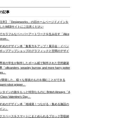
の記事
注意】「Designworks」の旧ホームページドメインを
したWEBサイトにご注意ください
でカラフルなペーパーアートワークを生み出す「Alice
strom」
すめのデザイン本「集客力をアップ！展示会・イベン
ポップアップショップのグラフィックと空間のデザイ
専攻の学生が制作したボール紙で制作された空想建築
ollivanders, weasley burrow, and more harry potter
nes」
Tが開発した、様々な形状のものを掴むことができる
gami robot gripper」
ンタインの旅をもっと特別なものに British Airways「A
t Class Valentine’s Day」
すめのデザイン本「地域発！つながる・集める施設の
イン」
クスペースをスマートにまとめられるブロック型収納