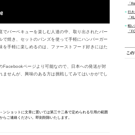
「Re
行き
「KLM
軽い
庭でバーベキューを楽しむ人達の中、取り出されたバー
「F
ルで焼き、セットのバンズを使って手軽にハンバーガー
味を手軽に楽しめるのは、ファーストフード好きにはた
この
Facebookページより可能なので、日本への発送が対
れませんが、興味のある方は挑戦してみてはいかがでし
－ンショットに文章に置いては第三十二条で定められる引用の範囲
からご連絡ください。即刻削除いたします。