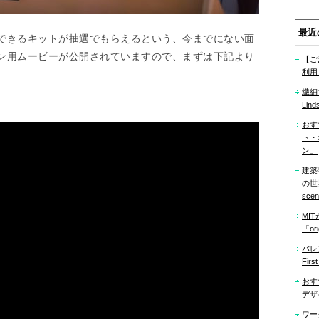
最近
できるキットが抽選でもらえるという、今までにない面
ン用ムービーが公開されていますので、まずは下記より
【ご
利用
繊細
Lind
おす
ト・
ン」
建築
の世界「
sce
MI
「ori
バレ
Firs
おす
デザ
ワー