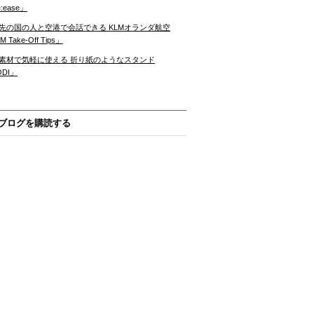
:ease」
先の国の人と空港で会話できる KLMオランダ航空
 Take-Off Tips」
素材で気軽に使える 折り紙のようなスタンド
ODI」
ブログを購読する