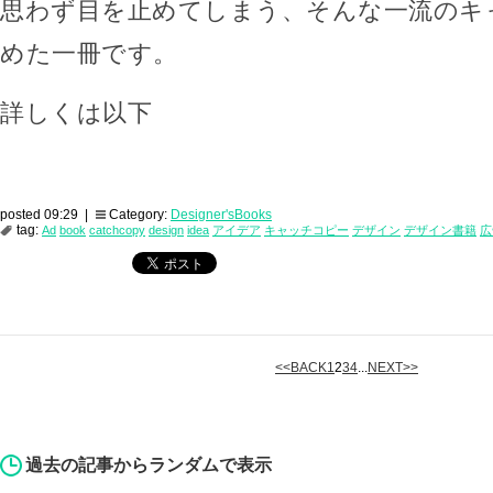
思わず目を止めてしまう、そんな一流のキ
めた一冊です。
詳しくは以下
posted 09:29 |
Category:
Designer'sBooks
tag:
Ad
book
catchcopy
design
idea
アイデア
キャッチコピー
デザイン
デザイン書籍
広
<<BACK
1
2
3
4
...
NEXT>>
過去の記事からランダムで表示