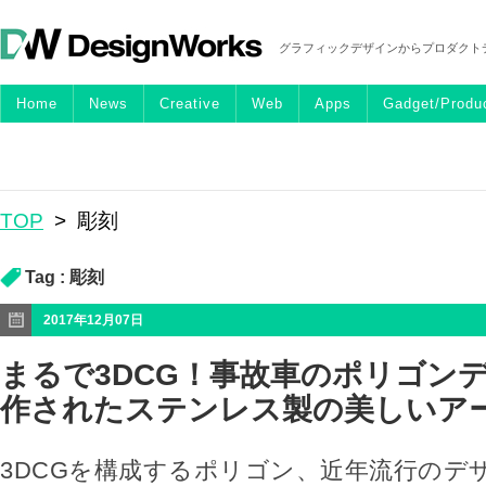
グラフィックデザインからプロダクト
Home
News
Creative
Web
Apps
Gadget/Produ
TOP
>
彫刻
Tag :
彫刻
2017年12月07日
まるで3DCG！事故車のポリゴン
作されたステンレス製の美しいアート
3DCGを構成するポリゴン、近年流行のデ