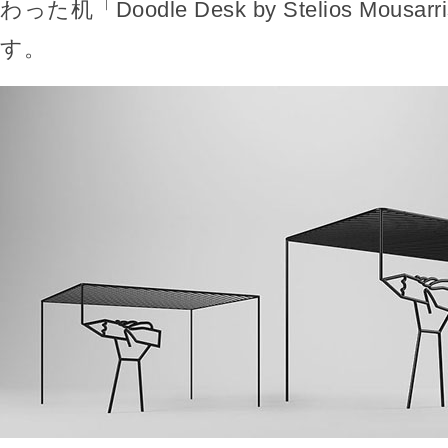
わった机「Doodle Desk by Stelios Mous
す。