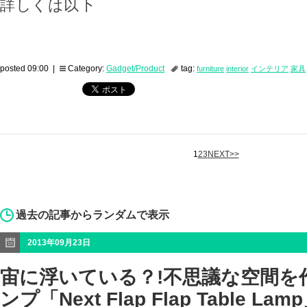
詳しくは以下
posted 09:00 |
Category:
Gadget/Product
tag:
furniture
interior
インテリア
家具
1
2
3
NEXT>>
過去の記事からランダムで表示
2013年09月23日
宙に浮いている？!不思議な空間を
ンプ「Next Flap Flap Table Lam