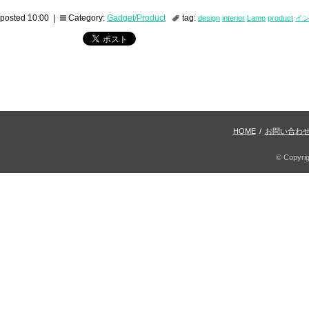
posted 10:00 |
Category:
Gadget/Product
tag:
design
interior
Lamp
product
イ
HOME
/
お問い合わ
© Copyri