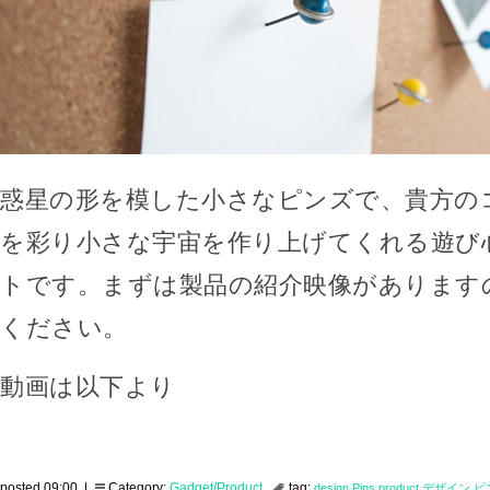
惑星の形を模した小さなピンズで、貴方の
を彩り小さな宇宙を作り上げてくれる遊び
トです。まずは製品の紹介映像があります
ください。
動画は以下より
posted 09:00 |
Category:
Gadget/Product
tag:
design
Pins
product
デザイン
ピ