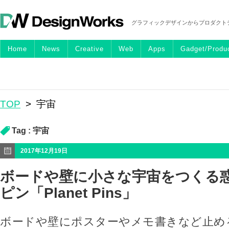
グラフィックデザインからプロダクト
Home
News
Creative
Web
Apps
Gadget/Produ
TOP
>
宇宙
Tag :
宇宙
2017年12月19日
ボードや壁に小さな宇宙をつくる
ピン「Planet Pins」
ボードや壁にポスターやメモ書きなど止め