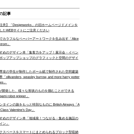
の記事
注意】「Designworks」の旧ホームページドメインを
したWEBサイトにご注意ください
でカラフルなペーパーアートワークを生み出す「Alice
strom」
すめのデザイン本「集客力をアップ！展示会・イベン
ポップアップショップのグラフィックと空間のデザイ
専攻の学生が制作したボール紙で制作された空想建築
ollivanders, weasley burrow, and more harry potter
nes」
Tが開発した、様々な形状のものを掴むことができる
gami robot gripper」
ンタインの旅をもっと特別なものに British Airways「A
t Class Valentine’s Day」
すめのデザイン本「地域発！つながる・集める施設の
イン」
クスペースをスマートにまとめられるブロック型収納