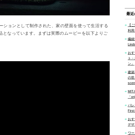
最近
ロモーションとして制作された、家の壁面を使って生活する
【ご
利用
品となっています。まずは実際のムービーを以下よりご
繊細
Lind
おす
ト・
ン」
建築
の世界「
sce
MI
「ori
バレ
Firs
おす
デザ
ワー