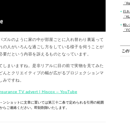
「Re
行き
「KLM
軽い
「F
パズルのように家の中が部屋ごとに入れ替わり裏返って
れの人がいろんな過ごし方をしている様子を伺うことが
この
必要だという内容を訴えるものとなっています。
てしまいますね。是非リアルに目の前で実物を見てみた
どんとクリエイティブの幅が広がるプロジェクションマ
しみですね。
surance TV advert | Hiscox – YouTube
－ンショットに文章に置いては第三十二条で定められる引用の範囲
からご連絡ください。即刻削除いたします。