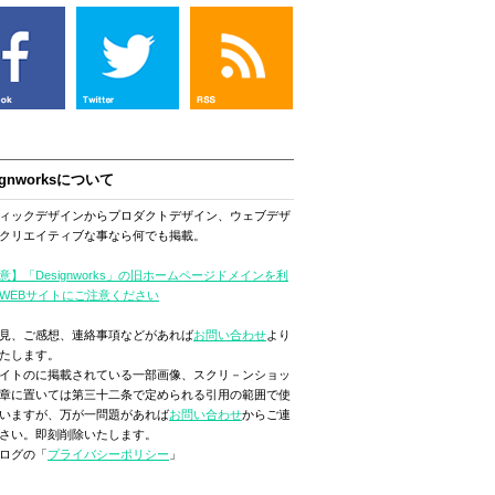
ignworksについて
ィックデザインからプロダクトデザイン、ウェブデザ
クリエイティブな事なら何でも掲載。
意】「Designworks」の旧ホームページドメインを利
WEBサイトにご注意ください
見、ご感想、連絡事項などがあれば
お問い合わせ
より
たします。
イトのに掲載されている一部画像、スクリ－ンショッ
章に置いては第三十二条で定められる引用の範囲で使
いますが、万が一問題があれば
お問い合わせ
からご連
さい。即刻削除いたします。
ログの「
プライバシーポリシー
」