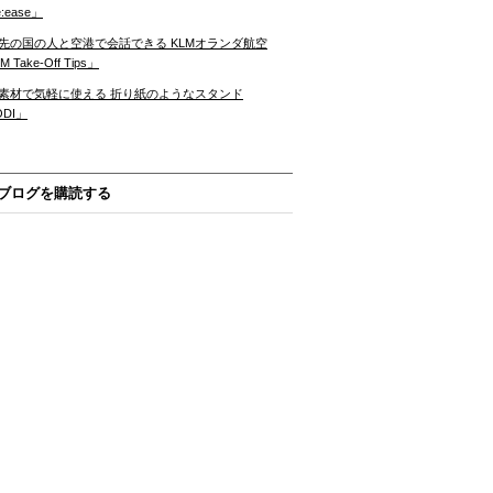
:ease」
先の国の人と空港で会話できる KLMオランダ航空
 Take-Off Tips」
素材で気軽に使える 折り紙のようなスタンド
ODI」
ブログを購読する