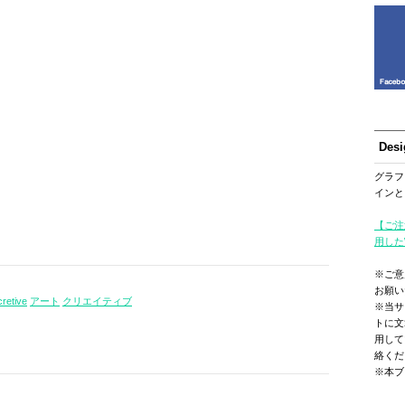
Des
グラフ
インと
【ご注
用した
※ご意
お願い
cretive
アート
クリエイティブ
※当サ
トに文
用して
絡くだ
※本ブ