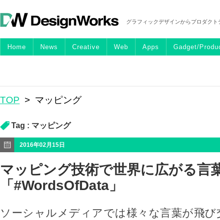
グラフィックデザインからプロダクト
Home
News
Creative
Web
Apps
Gadget/Produ
TOP
>
マッピング
Tag :
マッピング
2016年02月15日
マッピング技術で世界に広がる言
「#WordsOfData」
ソーシャルメディアでは様々な言葉が飛び