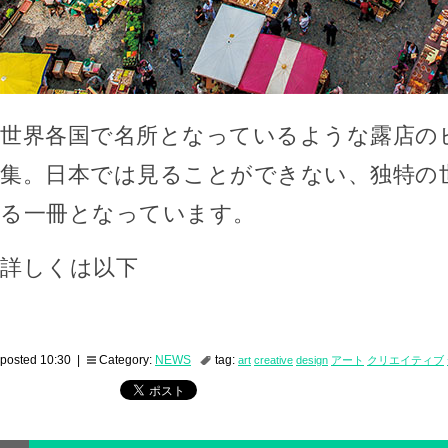
世界各国で名所となっているような露店の
集。日本では見ることができない、独特の
る一冊となっています。
詳しくは以下
posted 10:30 |
Category:
NEWS
tag:
art
creative
design
アート
クリエイティブ