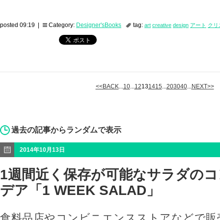
posted 09:19 |
Category:
Designer'sBooks
tag:
art
creative
design
アート
クリ
<<BACK
...
10
...
12
13
14
15
...
20
30
40
...
NEXT>>
過去の記事からランダムで表示
2014年10月13日
1週間近く保存が可能なサラダの
デア「1 WEEK SALAD」
食料品店やコンビニエンスストアなどで販