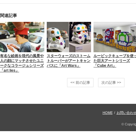
関連記事
有名な絵画を現代の風景や
スターウォーズのストーム
ルービックキューブを使
人の顔にマッチさせたユニ
トルーパーがアートキャン
た巨大アートシリーズ
ークなコラージュシリーズ
バスに「Art Wars」
「Cube Art」
「art lies」
<< 前の記事
次の記事 >>
HOME
/
お問い合わ
© Copyri