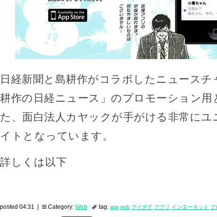
日経新聞と島耕作がコラボしたニュースチ
耕作の日経ニュース」のプロモーション用
た、面白法人カヤックが手がける非常にユ
イトとなっています。
詳しくは以下
posted 04:31 |
Category:
Web
tag:
app
web
アイデア
アプリ
インターネット
プ