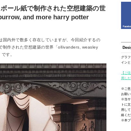
たボール紙で制作された空想建築の世
urrow, and more harry potter
は国内外で数多く存在していますが、今回紹介するの
た空想建築の世界「ollivanders, weasley
Des
nes」です。
グラフ
インと
【ご注
用した
※ご意
お願い
※当サ
トに文
用して
絡くだ
※本ブ