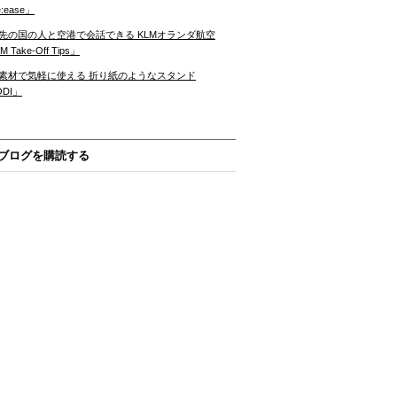
:ease」
先の国の人と空港で会話できる KLMオランダ航空
 Take-Off Tips」
素材で気軽に使える 折り紙のようなスタンド
ODI」
ブログを購読する