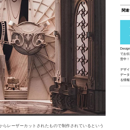
関連
Des
でお伝
営中！
デザイ
データ
る情報
からレーザーカットされたもので制作されているという