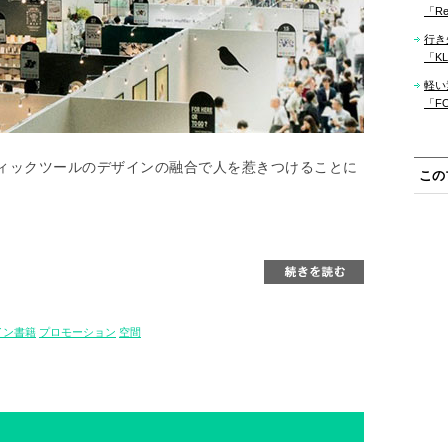
「Re
行き
「KLM
軽い
「F
ィックツールのデザインの融合で人を惹きつけることに
この
イン書籍
プロモーション
空間