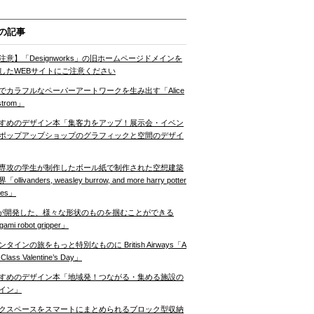
の記事
注意】「Designworks」の旧ホームページドメインを
したWEBサイトにご注意ください
でカラフルなペーパーアートワークを生み出す「Alice
strom」
すめのデザイン本「集客力をアップ！展示会・イベン
ポップアップショップのグラフィックと空間のデザイ
専攻の学生が制作したボール紙で制作された空想建築
ollivanders, weasley burrow, and more harry potter
nes」
Tが開発した、様々な形状のものを掴むことができる
gami robot gripper」
ンタインの旅をもっと特別なものに British Airways「A
t Class Valentine’s Day」
すめのデザイン本「地域発！つながる・集める施設の
イン」
クスペースをスマートにまとめられるブロック型収納