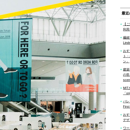
最近
【ご
利用
繊細
Lind
おす
ト・
ン」
建築
の世界「
sce
MI
「ori
バレ
Firs
おす
デザ
ワー