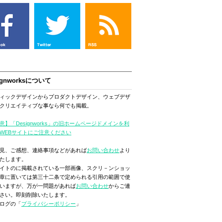
ignworksについて
ィックデザインからプロダクトデザイン、ウェブデザ
クリエイティブな事なら何でも掲載。
意】「Designworks」の旧ホームページドメインを利
WEBサイトにご注意ください
見、ご感想、連絡事項などがあれば
お問い合わせ
より
たします。
イトのに掲載されている一部画像、スクリ－ンショッ
章に置いては第三十二条で定められる引用の範囲で使
いますが、万が一問題があれば
お問い合わせ
からご連
さい。即刻削除いたします。
ログの「
プライバシーポリシー
」