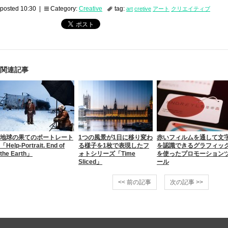
posted 10:30 |
Category:
Creative
tag:
art
cretive
アート
クリエイティブ
関連記事
地球の果てのポートレート
1つの風景が1日に移り変わ
赤いフィルムを通して文
「Help-Portrait. End of
る様子を1枚で表現したフ
を認識できるグラフィッ
the Earth」
ォトシリーズ「Time
を使ったプロモーション
Sliced」
ール
<< 前の記事
次の記事 >>