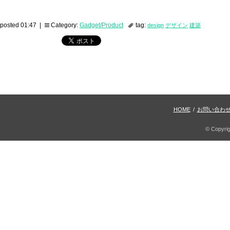
posted 01:47 |
Category:
Gadget/Product
tag:
design
デザイン
建築
HOME
/
お問い合わ
© Copyri