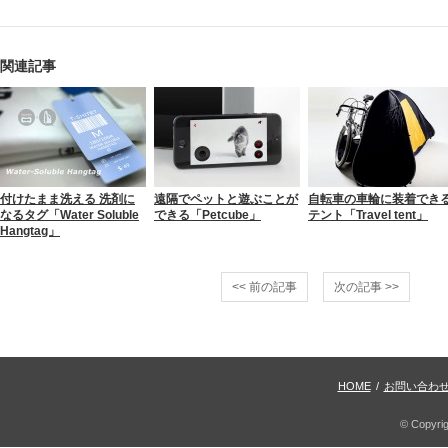
関連記事
付けたまま洗える 洗剤に
遠隔でペットと遊ぶことが
自転車の車輪に装着でき
なるタグ「Water Soluble
できる「Petcube」
テント「Travel tent」
Hangtag」
<< 前の記事
次の記事 >>
HOME
/
お問い合わ
© Copyri