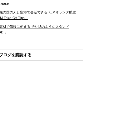
:ease」
先の国の人と空港で会話できる KLMオランダ航空
 Take-Off Tips」
素材で気軽に使える 折り紙のようなスタンド
ODI」
ブログを購読する