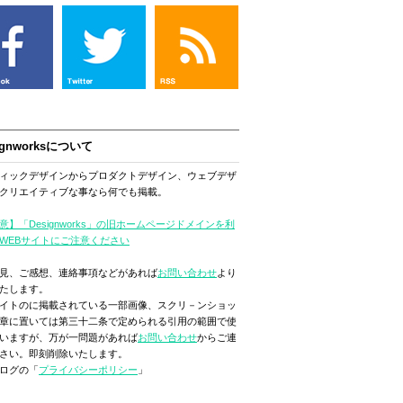
ignworksについて
ィックデザインからプロダクトデザイン、ウェブデザ
クリエイティブな事なら何でも掲載。
意】「Designworks」の旧ホームページドメインを利
WEBサイトにご注意ください
見、ご感想、連絡事項などがあれば
お問い合わせ
より
たします。
イトのに掲載されている一部画像、スクリ－ンショッ
章に置いては第三十二条で定められる引用の範囲で使
いますが、万が一問題があれば
お問い合わせ
からご連
さい。即刻削除いたします。
ログの「
プライバシーポリシー
」