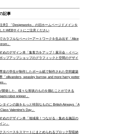
の記事
注意】「Designworks」の旧ホームページドメインを
したWEBサイトにご注意ください
でカラフルなペーパーアートワークを生み出す「Alice
strom」
すめのデザイン本「集客力をアップ！展示会・イベン
ポップアップショップのグラフィックと空間のデザイ
専攻の学生が制作したボール紙で制作された空想建築
ollivanders, weasley burrow, and more harry potter
nes」
Tが開発した、様々な形状のものを掴むことができる
gami robot gripper」
ンタインの旅をもっと特別なものに British Airways「A
t Class Valentine’s Day」
すめのデザイン本「地域発！つながる・集める施設の
イン」
クスペースをスマートにまとめられるブロック型収納