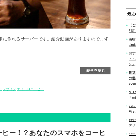
最近
【ご
利用
単に作れるサーバーです。紹介動画がありますのでまず
繊細
Lind
おす
ト・
ン」
建築
の世界「
sce
ー
デザイン
ナイトロコーヒー
MI
「ori
バレ
Firs
おす
デザ
ーヒー！？あなたのスマホをコーヒ
ワー