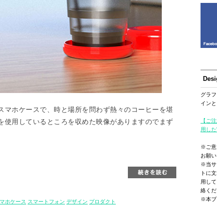
Des
グラフ
インと
スマホケースで、時と場所を問わず熱々のコーヒーを堪
を使用しているところを収めた映像がありますのでまず
【ご注
用した
※ご意
お願い
※当サ
トに文
用して
絡くだ
※本ブ
マホケース
スマートフォン
デザイン
プロダクト