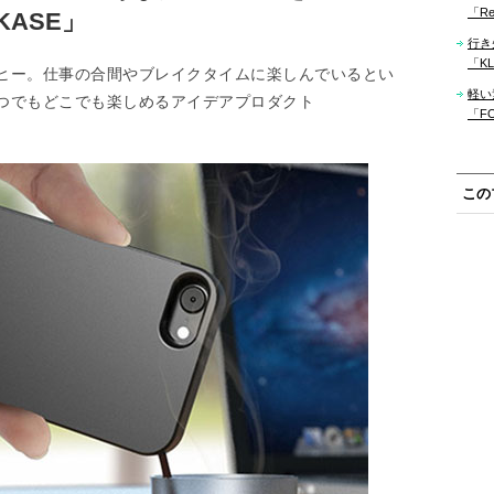
「Re
ASE」
行き
「KLM
ヒー。仕事の合間やブレイクタイムに楽しんでいるとい
軽い
つでもどこでも楽しめるアイデアプロダクト
「F
この