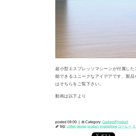
超小型エスプレッソマシーンが付属した
能できるユニークなアイデアです。製品
はそちらをご覧下さい。
動画は以下より
posted 09:00 |
Category:
Gadget/Product
tag:
coffee
design
product
smartphone
コーヒー
ス