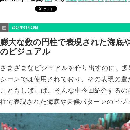
posted 11:36 |
Category:
Web
tag:
creative
web
WEBサービス
インターネット
2014年08月26日
膨大な数の円柱で表現された海底
のビジュアル
さまざまなビジュアルを作り出すのに、多
シーンでは使用されており、その表現の豊
こともしばしば。そんな中今回紹介するの
柱で表現された海底や天候パターンのビジ