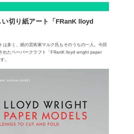
り紙アート「FRanK lloyd
トは多く、紙の芸術家マルク氏もそのうちの一人。今回
パークラフト「FRanK lloyd wright paper
ます。