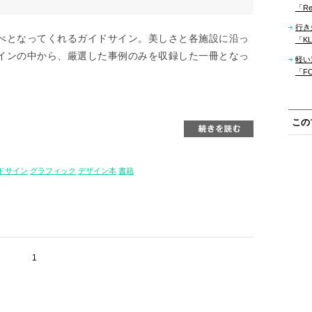
「Re
行き
べとなってくれるガイドサイン。美しさと各施設に沿っ
「KLM
インの中から、厳選した事例のみを収録した一冊となっ
軽い
「F
この
ドサイン
グラフィック
デザイン本
書籍
1