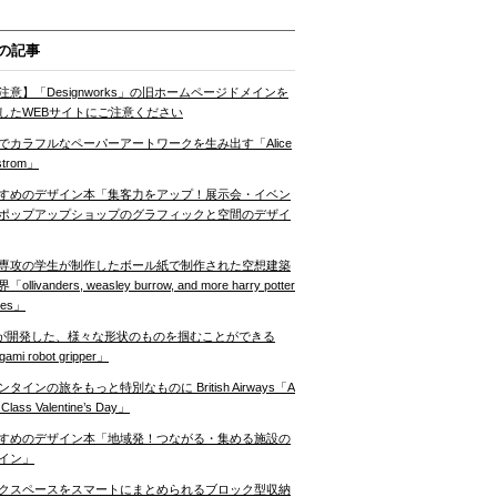
の記事
注意】「Designworks」の旧ホームページドメインを
したWEBサイトにご注意ください
でカラフルなペーパーアートワークを生み出す「Alice
strom」
すめのデザイン本「集客力をアップ！展示会・イベン
ポップアップショップのグラフィックと空間のデザイ
専攻の学生が制作したボール紙で制作された空想建築
ollivanders, weasley burrow, and more harry potter
nes」
Tが開発した、様々な形状のものを掴むことができる
gami robot gripper」
ンタインの旅をもっと特別なものに British Airways「A
t Class Valentine’s Day」
すめのデザイン本「地域発！つながる・集める施設の
イン」
クスペースをスマートにまとめられるブロック型収納