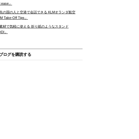
:ease」
先の国の人と空港で会話できる KLMオランダ航空
 Take-Off Tips」
素材で気軽に使える 折り紙のようなスタンド
ODI」
ブログを購読する