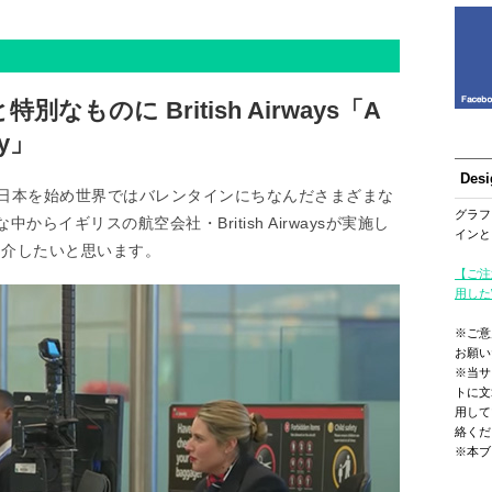
ものに British Airways「A
ay」
Des
、日本を始め世界ではバレンタインにちなんださまざまな
グラフ
らイギリスの航空会社・British Airwaysが実施し
インと
Day」を紹介したいと思います。
【ご注
用した
※ご意
お願い
※当サ
トに文
用して
絡くだ
※本ブ