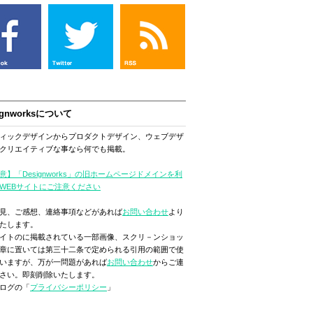
ignworksについて
ィックデザインからプロダクトデザイン、ウェブデザ
クリエイティブな事なら何でも掲載。
意】「Designworks」の旧ホームページドメインを利
WEBサイトにご注意ください
見、ご感想、連絡事項などがあれば
お問い合わせ
より
たします。
イトのに掲載されている一部画像、スクリ－ンショッ
章に置いては第三十二条で定められる引用の範囲で使
いますが、万が一問題があれば
お問い合わせ
からご連
さい。即刻削除いたします。
ログの「
プライバシーポリシー
」