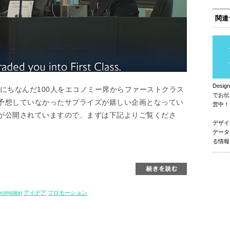
関連
Des
念し、100にちなんだ100人をエコノミー席からファーストクラス
でお伝
予想していなかったサプライズが嬉しい企画となってい
営中！
が公開されていますので、まずは下記よりご覧くださ
デザイ
データ
る情報
promotion
アイデア
プロモーション