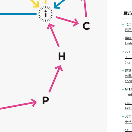
最近
【ご
利用
繊細
Lind
おす
ト・
ン」
建築
の世界「
sce
MI
「ori
バレ
Firs
おす
デザ
ワー