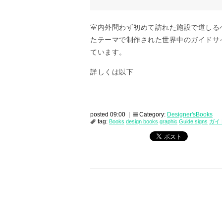
室内外問わず初めて訪れた施設で道しる
たテーマで制作された世界中のガイドサ
ています。
詳しくは以下
posted 09:00 |
Category:
Designer'sBooks
tag:
Books
design books
graphic
Guide signs
ガイ