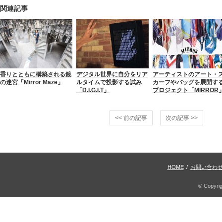
関連記事
香りとともに構築される鏡
デジタル世界に自分をリア
アーティストのアート・
の迷宮「Mirror Maze」
ルタイムで投影する試み
カーフやバッグを展開す
「D.I.G.I.T」
プロジェクト「MIRROR
<< 前の記事
次の記事 >>
HOME
/
お問い合わ
© Copyri