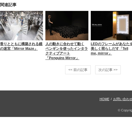
関連記事
香りとともに構築される鏡
人の動きに合わせて動く
LEDのフレームがあなた
の迷宮「Mirror Maze」
ペンギンを使ったインタラ
美しく照らしだす「Tell
クティブアート
me, mirror」
「Penguins Mirror」
<< 前の記事
次の記事 >>
HOME
/
お問い合わ
© Copyri