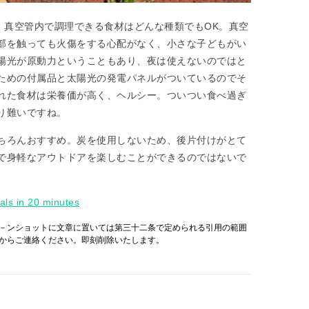
、真空管内で調理できる食材はどんな種類でもOK。真空
部を触っても火傷をする心配がなく、小さな子どもがい
陽光が原動力ということもあり、夜は使えないのではと
ための付属品と太陽光の発電パネルがついているのでそ
れた食材は栄養価が高く、ヘルシー。ついつい食べ過ぎ
り難いですね。
ちろんおすすめ。炭を使用しないため、後片付けがとて
で身軽なアウトドアを楽しむことができるのではないで
ls in 20 minutes
－ンショットに文章に置いては第三十二条で定められる引用の範囲
からご連絡ください。即刻削除いたします。