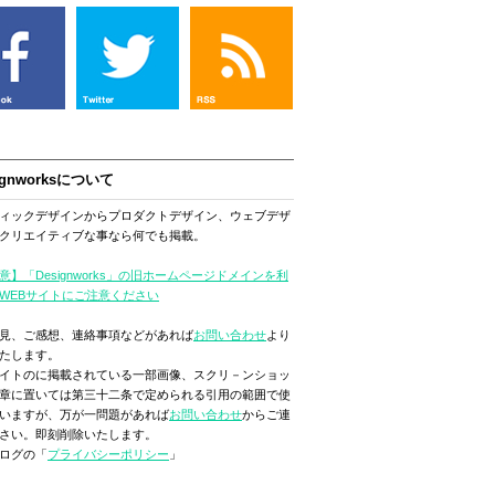
ignworksについて
ィックデザインからプロダクトデザイン、ウェブデザ
クリエイティブな事なら何でも掲載。
意】「Designworks」の旧ホームページドメインを利
WEBサイトにご注意ください
見、ご感想、連絡事項などがあれば
お問い合わせ
より
たします。
イトのに掲載されている一部画像、スクリ－ンショッ
章に置いては第三十二条で定められる引用の範囲で使
いますが、万が一問題があれば
お問い合わせ
からご連
さい。即刻削除いたします。
ログの「
プライバシーポリシー
」