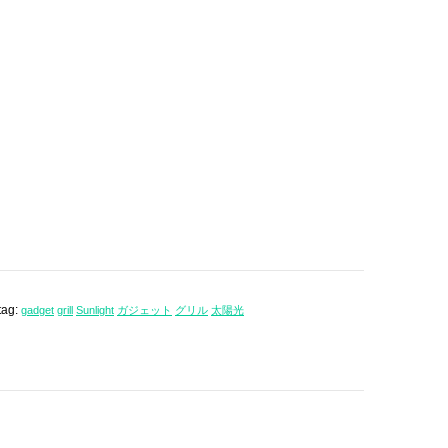
tag:
gadget
grill
Sunlight
ガジェット
グリル
太陽光