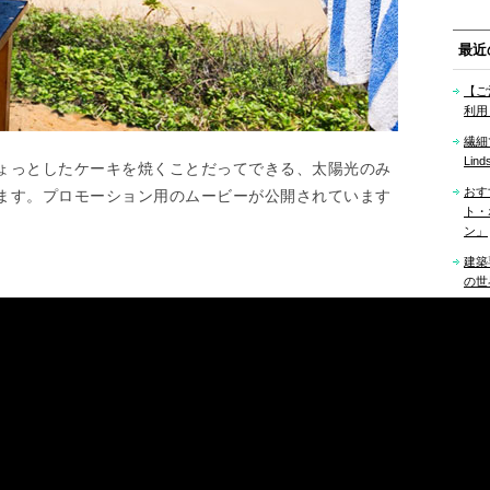
最近
【ご
利用
繊細
Lind
ょっとしたケーキを焼くことだってできる、太陽光のみ
おす
ます。プロモーション用のムービーが公開されています
ト・
ン」
建築
の世界「
sce
MI
「ori
バレ
Firs
おす
デザ
ワー