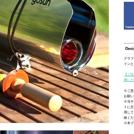
Des
グラフ
インと
【ご注
用した
※ご意
お願い
※当サ
トに文
用して
絡くだ
※本ブ