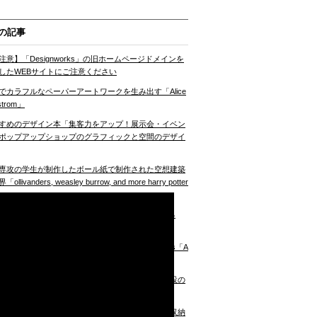
の記事
注意】「Designworks」の旧ホームページドメインを
したWEBサイトにご注意ください
でカラフルなペーパーアートワークを生み出す「Alice
strom」
すめのデザイン本「集客力をアップ！展示会・イベン
ポップアップショップのグラフィックと空間のデザイ
専攻の学生が制作したボール紙で制作された空想建築
ollivanders, weasley burrow, and more harry potter
nes」
Tが開発した、様々な形状のものを掴むことができる
gami robot gripper」
ンタインの旅をもっと特別なものに British Airways「A
t Class Valentine’s Day」
すめのデザイン本「地域発！つながる・集める施設の
イン」
クスペースをスマートにまとめられるブロック型収納