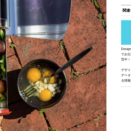
関連
Des
でお伝
営中！
デザイ
データ
る情報