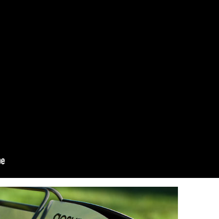
「Re
行き
「KLM
軽い
「F
この