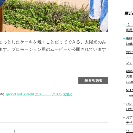
最近
【ご
利用
繊細
ょっとしたケーキを焼くことだってできる、太陽光のみ
Lind
ます。プロモーション用のムービーが公開されています
おす
ト・
ン」
建築
の世界「
sce
MI
tag:
gadget
grill
Sunlight
ガジェット
グリル
太陽光
「ori
バレ
Firs
おす
デザ
1
ワー