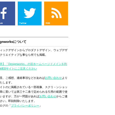
ignworksについて
ィックデザインからプロダクトデザイン、ウェブデザ
クリエイティブな事なら何でも掲載。
意】「Designworks」の旧ホームページドメインを利
WEBサイトにご注意ください
見、ご感想、連絡事項などがあれば
お問い合わせ
より
たします。
イトのに掲載されている一部画像、スクリ－ンショッ
章に置いては第三十二条で定められる引用の範囲で使
いますが、万が一問題があれば
お問い合わせ
からご連
さい。即刻削除いたします。
ログの「
プライバシーポリシー
」