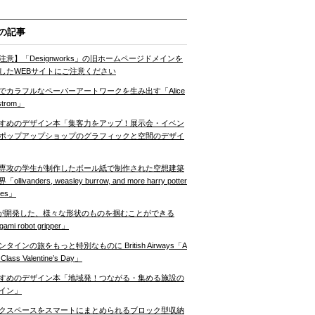
の記事
注意】「Designworks」の旧ホームページドメインを
したWEBサイトにご注意ください
でカラフルなペーパーアートワークを生み出す「Alice
strom」
すめのデザイン本「集客力をアップ！展示会・イベン
ポップアップショップのグラフィックと空間のデザイ
専攻の学生が制作したボール紙で制作された空想建築
ollivanders, weasley burrow, and more harry potter
nes」
Tが開発した、様々な形状のものを掴むことができる
gami robot gripper」
ンタインの旅をもっと特別なものに British Airways「A
t Class Valentine’s Day」
すめのデザイン本「地域発！つながる・集める施設の
イン」
クスペースをスマートにまとめられるブロック型収納