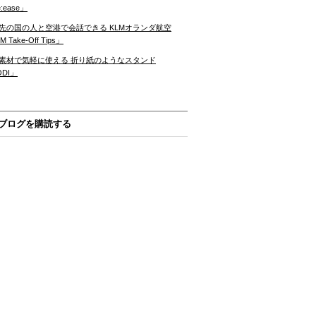
:ease」
先の国の人と空港で会話できる KLMオランダ航空
 Take-Off Tips」
素材で気軽に使える 折り紙のようなスタンド
ODI」
ブログを購読する