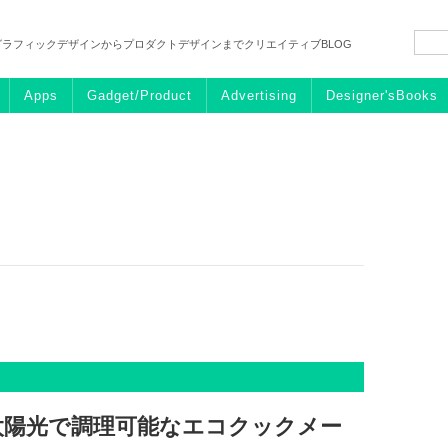
グラフィックデザインからプロダクトデザインまでクリエイティブBLOG
Apps
Gadget/Product
Advertising
Designer'sBooks
太陽光で調理可能なエコクックメー