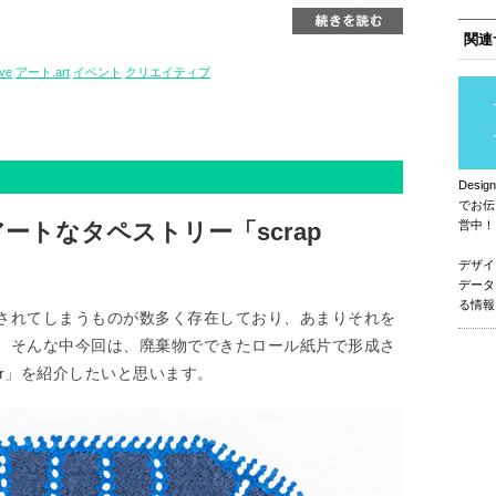
関連
ive
アート.art
イベント
クリエイティブ
Des
でお伝
ートなタペストリー「scrap
営中！
デザイ
データ
る情報
されてしまうものが数多く存在しており、あまりそれを
。そんな中今回は、廃棄物でできたロール紙片で形成さ
per」を紹介したいと思います。