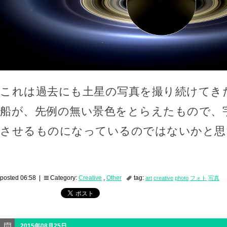
これは過去にも土星の写真を撮り続けてき
船が、先例の無い景色をとらえたもので、
させるものになっているのではないかと思
posted 06:58 |
Category:
Creative
,
Other
tag:
art
creative
photo
フォト
写真
2015年08月25日