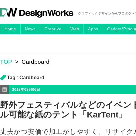
グラフィックデザインからプロダクト
Home
News
Creative
Web
Apps
Gadget/Produ
TOP
>
Cardboard
Tag :
Cardboard
2018年08月06日
野外フェスティバルなどのイベン
ル可能な紙のテント「KarTent」
丈夫かつ安価で加工がしやすく、リサイク