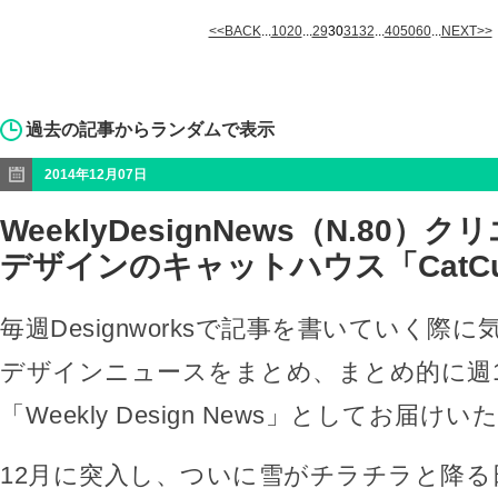
<<BACK
...
10
20
...
29
30
31
32
...
40
50
60
...
NEXT>>
過去の記事からランダムで表示
2014年12月07日
WeeklyDesignNews（N.80
デザインのキャットハウス「CatCu
毎週Designworksで記事を書いていく際
デザインニュースをまとめ、まとめ的に週
「Weekly Design News」としてお届け
12月に突入し、ついに雪がチラチラと降る