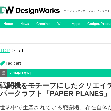
グラフィックデザインからプロダクト
Home
News
Creative
Web
Apps
Gadget/Produ
TOP
>
art
Tag :
art
2016年01月12日
戦闘機をモチーフにしたクリエイ
パークラフト「PAPER PLANES」
世界中で生産されている戦闘機。存在自体