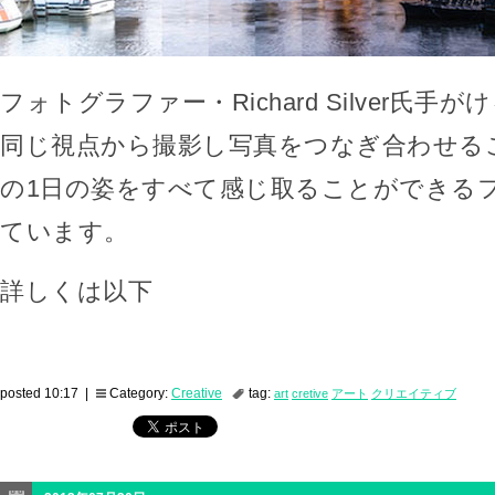
フォトグラファー・Richard Silver氏手
同じ視点から撮影し写真をつなぎ合わせる
の1日の姿をすべて感じ取ることができる
ています。
詳しくは以下
posted 10:17 |
Category:
Creative
tag:
art
cretive
アート
クリエイティブ