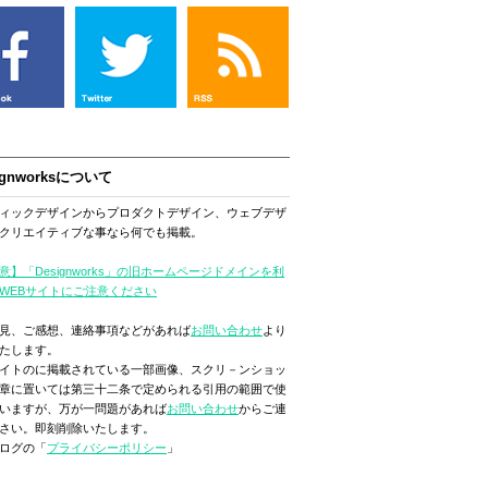
ignworksについて
ィックデザインからプロダクトデザイン、ウェブデザ
クリエイティブな事なら何でも掲載。
意】「Designworks」の旧ホームページドメインを利
WEBサイトにご注意ください
見、ご感想、連絡事項などがあれば
お問い合わせ
より
たします。
イトのに掲載されている一部画像、スクリ－ンショッ
章に置いては第三十二条で定められる引用の範囲で使
いますが、万が一問題があれば
お問い合わせ
からご連
さい。即刻削除いたします。
ログの「
プライバシーポリシー
」