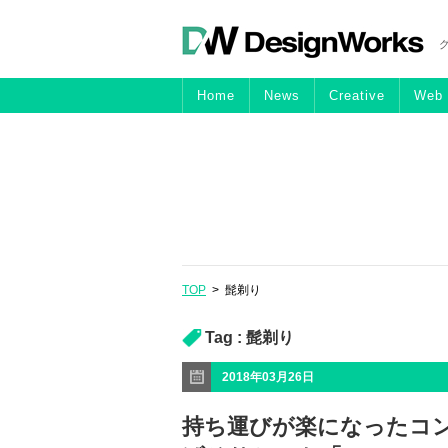
Home
News
Creative
Web
TOP
>
髭剃り
Tag :
髭剃り
2018年03月26日
持ち運びが楽になったコ