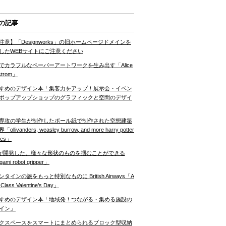
の記事
注意】「Designworks」の旧ホームページドメインを
したWEBサイトにご注意ください
でカラフルなペーパーアートワークを生み出す「Alice
strom」
すめのデザイン本「集客力をアップ！展示会・イベン
ポップアップショップのグラフィックと空間のデザイ
専攻の学生が制作したボール紙で制作された空想建築
ollivanders, weasley burrow, and more harry potter
nes」
Tが開発した、様々な形状のものを掴むことができる
gami robot gripper」
ンタインの旅をもっと特別なものに British Airways「A
t Class Valentine’s Day」
すめのデザイン本「地域発！つながる・集める施設の
イン」
クスペースをスマートにまとめられるブロック型収納