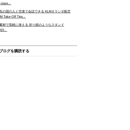
:ease」
先の国の人と空港で会話できる KLMオランダ航空
 Take-Off Tips」
素材で気軽に使える 折り紙のようなスタンド
ODI」
ブログを購読する