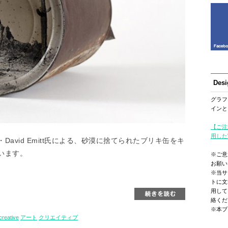
Des
グラフ
インと
【ご注
用した
avid Emitt氏による、砂漠に捨てられたブリキ缶をキ
います。
※ご意
お願い
※当サ
トに文
用して
絡くだ
※本ブ
creative
アート
クリエイティブ