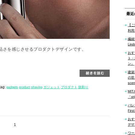
最近
【ご
利用
繊細
Lind
品さを感じさせるプロダクトデザインです。
おす
ト・
ン」
建築
の世界「
sce
tag:
gadgets
product
shaving
ガジェット
プロダクト
髭剃り
MI
「ori
バレ
Firs
おす
1
デザ
ワー