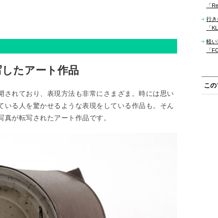
「Re
行き
「KLM
軽い
「F
写したアート作品
この
開されており、表現方法も非常にさまざま。時には思い
ている人を驚かせるような表現をしている作品も。そん
写真が転写されたアート作品です。