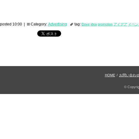
posted 10:00 |
Category:
Advertising
tag:
Dove
idea
promotion
アイデア
イベン
HOME
/
お問い合わ
© Copyri