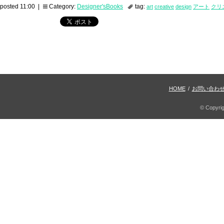
posted 11:00 |
Category:
Designer'sBooks
tag:
art
creative
design
アート
クリ
HOME
/
お問い合わ
© Copyri