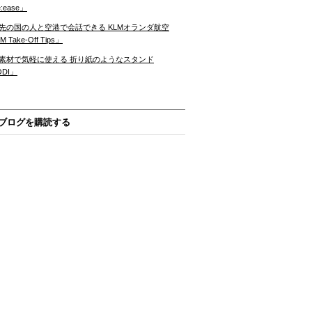
:ease」
先の国の人と空港で会話できる KLMオランダ航空
 Take-Off Tips」
素材で気軽に使える 折り紙のようなスタンド
ODI」
ブログを購読する