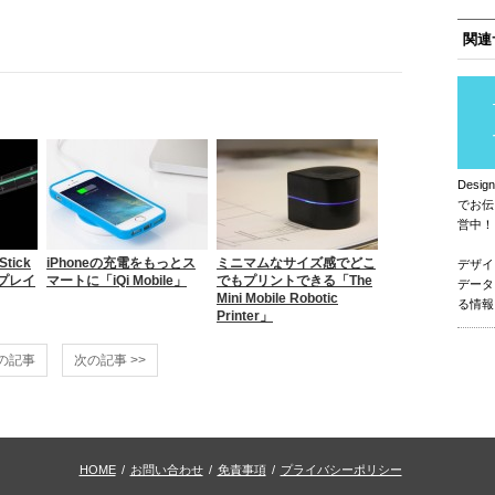
関連
Des
でお伝
営中！
ick
iPhoneの充電をもっとス
ミニマムなサイズ感でどこ
デザイ
プレイ
マートに「iQi Mobile」
でもプリントできる「The
データ
Mini Mobile Robotic
る情報
Printer」
前の記事
次の記事 >>
HOME
/
お問い合わせ
/
免責事項
/
プライバシーポリシー