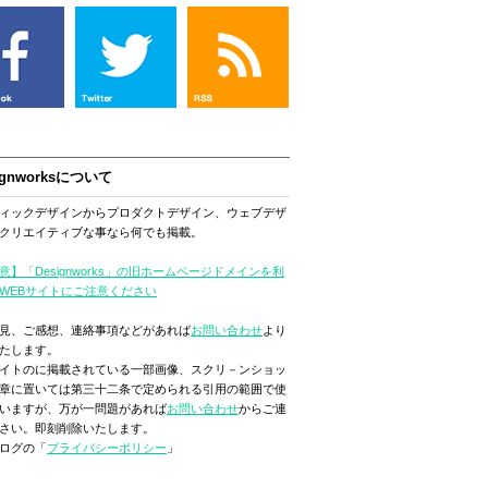
ignworksについて
ィックデザインからプロダクトデザイン、ウェブデザ
クリエイティブな事なら何でも掲載。
意】「Designworks」の旧ホームページドメインを利
WEBサイトにご注意ください
見、ご感想、連絡事項などがあれば
お問い合わせ
より
たします。
イトのに掲載されている一部画像、スクリ－ンショッ
章に置いては第三十二条で定められる引用の範囲で使
いますが、万が一問題があれば
お問い合わせ
からご連
さい。即刻削除いたします。
ログの「
プライバシーポリシー
」