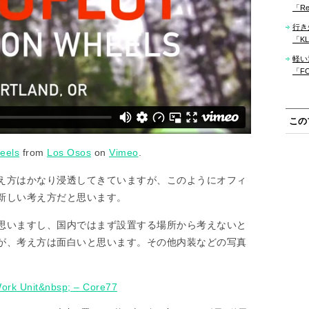
「Re
行き
「KLM
軽い
「F
この
eels
from
Los Osos
on
Vimeo
.
え方はかなり浸透してきていますが、このようにオフィ
新しい考え方だと思います。
思いますし、国内ではまず設置する場所から考えないと
が、考え方は面白いと思います。その他内装などの写真
Work Unit&nbsp; – Core77