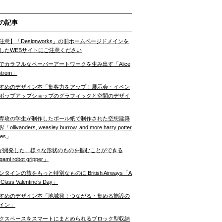
の記事
注意】「Designworks」の旧ホームページドメインを
したWEBサイトにご注意ください
でカラフルなペーパーアートワークを生み出す「Alice
strom」
すめのデザイン本「集客力をアップ！展示会・イベン
ポップアップショップのグラフィックと空間のデザイ
専攻の学生が制作したボール紙で制作された空想建築
ollivanders, weasley burrow, and more harry potter
nes」
Tが開発した、様々な形状のものを掴むことができる
gami robot gripper」
ンタインの旅をもっと特別なものに British Airways「A
t Class Valentine’s Day」
すめのデザイン本「地域発！つながる・集める施設の
イン」
クスペースをスマートにまとめられるブロック型収納