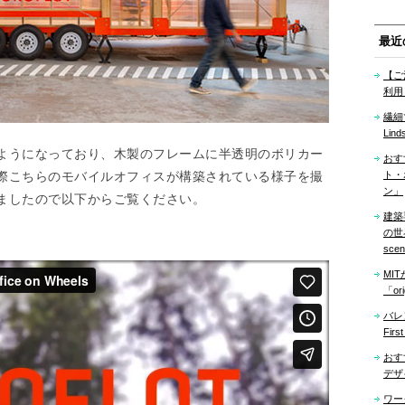
最近
【ご
利用
繊細
Lind
ようになっており、木製のフレームに半透明のボリカー
おす
際こちらのモバイルオフィスが構築されている様子を撮
ト・
ン」
ましたので以下からご覧ください。
建築
の世界「
sce
MI
「ori
バレ
Firs
おす
デザ
ワー