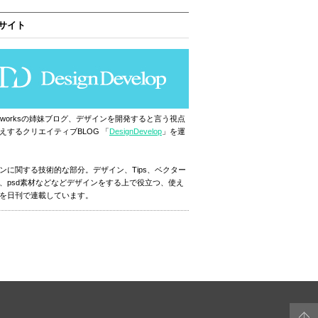
サイト
ignworksの姉妹ブログ、デザインを開発すると言う視点
えするクリエイティブBLOG 「
DesignDevelop
」を運
ンに関する技術的な部分。デザイン、Tips、ベクター
、psd素材などなどデザインをする上で役立つ、使え
を日刊で連載しています。