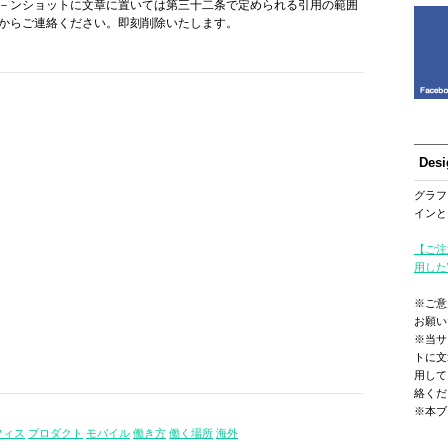
－ンショットに文章に置いては第三十二条で定められる引用の範囲
からご連絡ください。即刻削除いたします。
Des
グラフ
インと
【ご注
用した
※ご意
お願い
※当サ
トに文
用して
絡くだ
※本ブ
フィス
プロダクト
モバイル
働き方
働く場所
海外