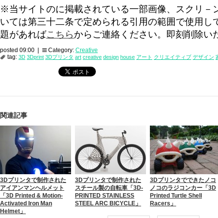
※当サイトのに掲載されている一部画像、スクリ－
いては第三十二条で定められる引用の範囲で使用し
題があれば
こちら
からご連絡ください。即刻削除い
posted 09:00 |
Category:
Creative
tag:
3D
3Dprint
3Dプリンタ
art
creative
design
house
アート
クリエイティブ
デザイン
関連記事
3Dプリンタで制作された
3Dプリンタで制作された
3Dプリンタでできたノコ
アイアンマンヘルメット
スチール製の自転車「3D-
ノコのラジコンカー「3D
「3D Printed & Motion-
PRINTED STAINLESS
Printed Turtle Shell
Activated Iron Man
STEEL ARC BICYCLE」
Racers」
Helmet」