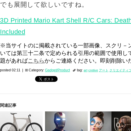
でも展開して欲しいですね。
3D Printed Mario Kart Shell R/C Cars: Deat
Included
※当サイトのに掲載されている一部画像、スクリ－
いては第三十二条で定められる引用の範囲で使用し
題があれば
こちら
からご連絡ください。即刻削除い
posted 02:11 |
Category:
Gadget/Product
tag:
art
cretive
アート
クリエイティ
関連記事