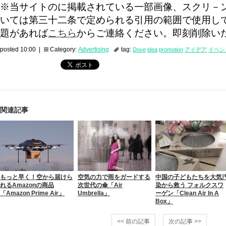
※当サイトのに掲載されている一部画像、スクリ－
いては第三十二条で定められる引用の範囲で使用し
題があれば
こちら
からご連絡ください。即刻削除い
posted 10:00 |
Category:
Advertising
tag:
Dove
idea
promotion
アイデア
イベン
関連記事
もっと早く！空から届けら
空気の力で雨をガードする
中国の子どもたちを大気
れるAmazonの商品
次世代の傘「Air
染から救う フォルクスワ
「Amazon Prime Air」
Umbrella」
ーゲン「Clean Air In A
Box」
<< 前の記事
次の記事 >>