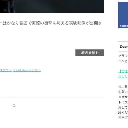
ーはかなり強固で実際の衝撃を与える実験映像が公開さ
。
Des
グラフ
インと
ロダクト
モバイルバッテリー
【ご注
用した
※ご意
お願い
※当サ
トに文
1
用して
絡くだ
※本ブ