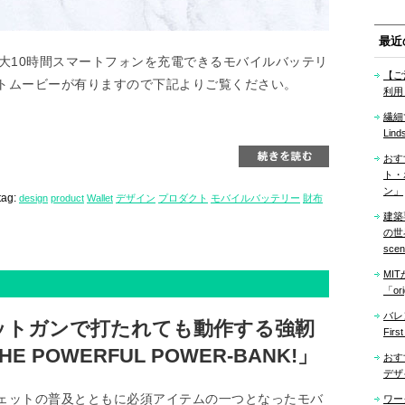
最近
大10時間スマートフォンを充電できるモバイルバッテリ
【ご
トムービーが有りますので下記よりご覧ください。
利用
繊細
Lind
おす
ト・
ン」
tag:
design
product
Wallet
デザイン
プロダクト
モバイルバッテリー
財布
建築
の世界「
sce
MI
「ori
バレ
ットガンで打たれても動作する強靭
Firs
POWERFUL POWER-BANK!」
おす
デザ
ェットの普及とともに必須アイテムの一つとなったモバ
ワー