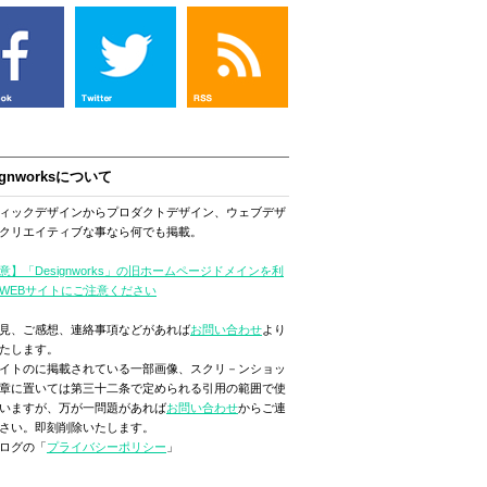
ignworksについて
ィックデザインからプロダクトデザイン、ウェブデザ
クリエイティブな事なら何でも掲載。
意】「Designworks」の旧ホームページドメインを利
WEBサイトにご注意ください
見、ご感想、連絡事項などがあれば
お問い合わせ
より
たします。
イトのに掲載されている一部画像、スクリ－ンショッ
章に置いては第三十二条で定められる引用の範囲で使
いますが、万が一問題があれば
お問い合わせ
からご連
さい。即刻削除いたします。
ログの「
プライバシーポリシー
」