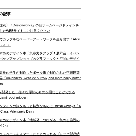
の記事
注意】「Designworks」の旧ホームページドメインを
したWEBサイトにご注意ください
でカラフルなペーパーアートワークを生み出す「Alice
strom」
すめのデザイン本「集客力をアップ！展示会・イベン
ポップアップショップのグラフィックと空間のデザイ
専攻の学生が制作したボール紙で制作された空想建築
ollivanders, weasley burrow, and more harry potter
nes」
Tが開発した、様々な形状のものを掴むことができる
gami robot gripper」
ンタインの旅をもっと特別なものに British Airways「A
t Class Valentine’s Day」
すめのデザイン本「地域発！つながる・集める施設の
イン」
クスペースをスマートにまとめられるブロック型収納