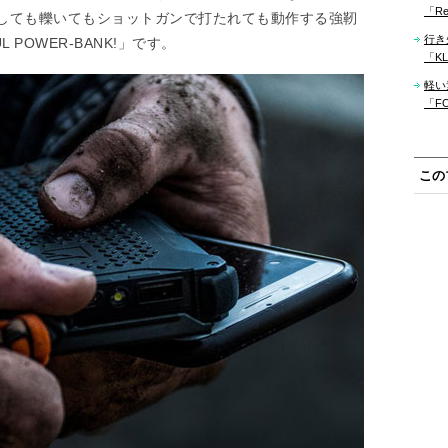
「Re
しても轢いてもショットガンで打たれても動作する強靭
行き
 POWER-BANK!」です。
「KLM
軽い
「F
この