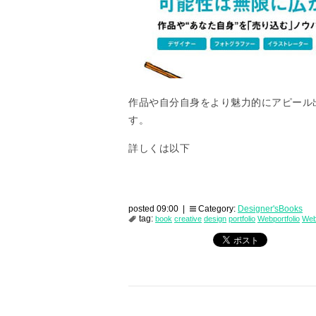
作品や自分自身をより魅力的にアピール
す。
詳しくは以下
posted 09:00 |
Category:
Designer'sBooks
tag:
book
creative
design
portfolio
Webportfolio
We