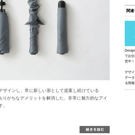
関連
Des
でお伝
営中！
デザイ
データ
る情報
デザインし、常に新しい形として提案し続けている
にありがちなデメリットを解消した、非常に魅力的なアイ
す。