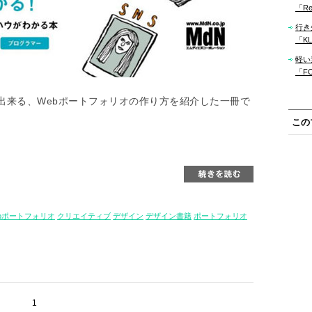
「Re
行き
「KLM
軽い
「F
出来る、Webポートフォリオの作り方を紹介した一冊で
この
bポートフォリオ
クリエイティブ
デザイン
デザイン書籍
ポートフォリオ
1