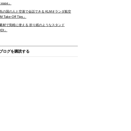
:ease」
先の国の人と空港で会話できる KLMオランダ航空
 Take-Off Tips」
素材で気軽に使える 折り紙のようなスタンド
ODI」
ブログを購読する