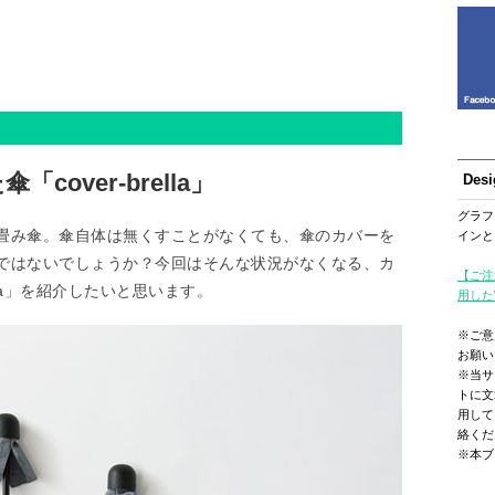
over-brella」
Des
グラフ
畳み傘。傘自体は無くすことがなくても、傘のカバーを
インと
ではないでしょうか？今回はそんな状況がなくなる、カ
【ご注
lla」を紹介したいと思います。
用した
※ご意
お願い
※当サ
トに文
用して
絡くだ
※本ブ