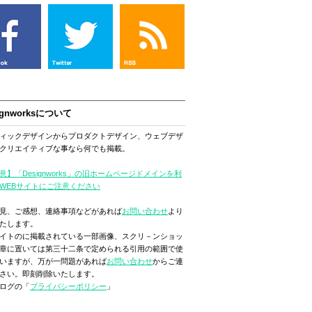
ignworksについて
ィックデザインからプロダクトデザイン、ウェブデザ
クリエイティブな事なら何でも掲載。
意】「Designworks」の旧ホームページドメインを利
WEBサイトにご注意ください
見、ご感想、連絡事項などがあれば
お問い合わせ
より
たします。
イトのに掲載されている一部画像、スクリ－ンショッ
章に置いては第三十二条で定められる引用の範囲で使
いますが、万が一問題があれば
お問い合わせ
からご連
さい。即刻削除いたします。
ログの「
プライバシーポリシー
」