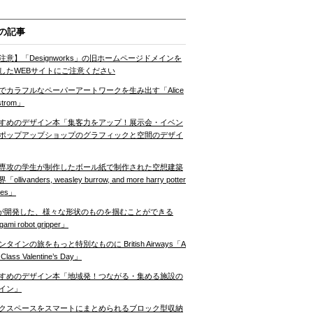
の記事
注意】「Designworks」の旧ホームページドメインを
したWEBサイトにご注意ください
でカラフルなペーパーアートワークを生み出す「Alice
strom」
すめのデザイン本「集客力をアップ！展示会・イベン
ポップアップショップのグラフィックと空間のデザイ
専攻の学生が制作したボール紙で制作された空想建築
ollivanders, weasley burrow, and more harry potter
nes」
Tが開発した、様々な形状のものを掴むことができる
gami robot gripper」
ンタインの旅をもっと特別なものに British Airways「A
t Class Valentine’s Day」
すめのデザイン本「地域発！つながる・集める施設の
イン」
クスペースをスマートにまとめられるブロック型収納