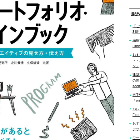
最近
【ご
利用
繊細
Lind
おす
ト・
ン」
建築
の世界「
sce
MI
「ori
バレ
Firs
おす
デザ
ワー