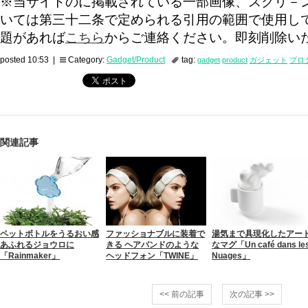
※当サイトのに掲載されている一部画像、スクリ－
いては第三十二条で定められる引用の範囲で使用し
題があれば
こちら
からご連絡ください。即刻削除い
posted 10:53 |
Category:
Gadget/Product
tag:
gadget
product
ガジェット
プロ
関連記事
ペットボトルをうるおい感
ファッショナブルに装着で
湯気まで具現化したアー
あふれるジョウロに
きる ヘアバンドのような
なマグ「Un café dans le
「Rainmaker」
ヘッドフォン「TWINE」
Nuages」
<< 前の記事
次の記事 >>