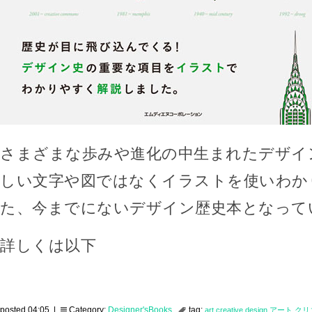
さまざまな歩みや進化の中生まれたデザイ
しい文字や図ではなくイラストを使いわか
た、今までにないデザイン歴史本となって
詳しくは以下
posted 04:05 |
Category:
Designer'sBooks
tag:
art
creative
design
アート
クリ