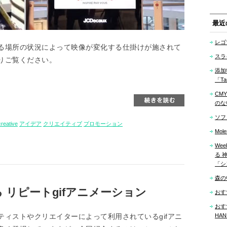
最近
レゴ
る場所の状況によって映像が変化する仕掛けが施されて
スラ
りご覧ください。
添加
「Tas
CM
のな
ソフ
creative
アイデア
クリエイティブ
プロモーション
Mo
We
る 
「シ
森の
 リピートgifアニメーション
おす
おす
ィストやクリエイターによって利用されているgifアニ
HAN