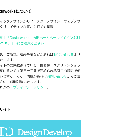
ignworksについて
ィックデザインからプロダクトデザイン、ウェブデザ
クリエイティブな事なら何でも掲載。
意】「Designworks」の旧ホームページドメインを利
WEBサイトにご注意ください
見、ご感想、連絡事項などがあれば
お問い合わせ
より
たします。
イトのに掲載されている一部画像、スクリ－ンショッ
章に置いては第三十二条で定められる引用の範囲で使
いますが、万が一問題があれば
お問い合わせ
からご連
さい。即刻削除いたします。
ログの「
プライバシーポリシー
」
サイト