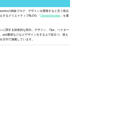
ignworksの姉妹ブログ、デザインを開発すると言う視点
えするクリエイティブBLOG 「
DesignDevelop
」を運
ンに関する技術的な部分。デザイン、Tips、ベクター
、psd素材などなどデザインをする上で役立つ、使え
を日刊で連載しています。