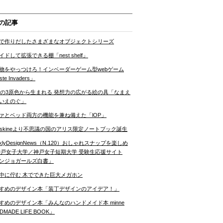
の記事
で作りだしたさまざまなオブジェクトシリーズ
イドして拡張できる棚「nest shelf」
物をやっつけろ！インベーダーゲーム型webゲーム
te Invaders」
Yの3原色から生まれる 発想力の広がる絵の具「なまえ
いえのぐ」
ァとベッド両方の機能を兼ね備えた「lOP」
leskineより不思議の国のアリス限定ノートブック誕生
eklyDesignNews（N.120）おしゃれスナップを楽しめ
神戸女子大学／神戸女子短期大学 受験生応援サイト
ンジョガールズ白書」
中に佇む 木でできた巨大メガホン
すめのデザイン本「装丁デザインのアイデア！」
すめのデザイン本「みんなのハンドメイド本 minne
DMADE LIFE BOOK」