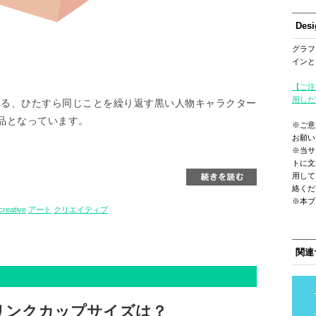
Des
グラフ
インと
【ご注
用した
an氏手がける、ひたすら同じことを繰り返す黒い人物キャラクター
品となっています。
※ご意
お願い
※当サ
トに文
用して
絡くだ
※本ブ
creative
アート
クリエイティブ
関連
リンクカップサイズは？